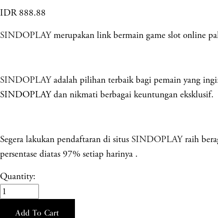
IDR 888.88
SINDOPLAY
merupakan link bermain game slot online pali
SINDOPLAY
adalah pilihan terbaik bagi pemain yang in
SINDOPLAY dan nikmati berbagai keuntungan eksklusif.
Segera lakukan pendaftaran di situs
SINDOPLAY
raih ber
persentase diatas 97% setiap harinya .
Quantity:
Add To Cart