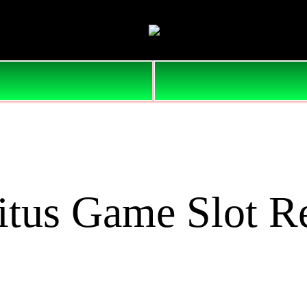
us Game Slot Re