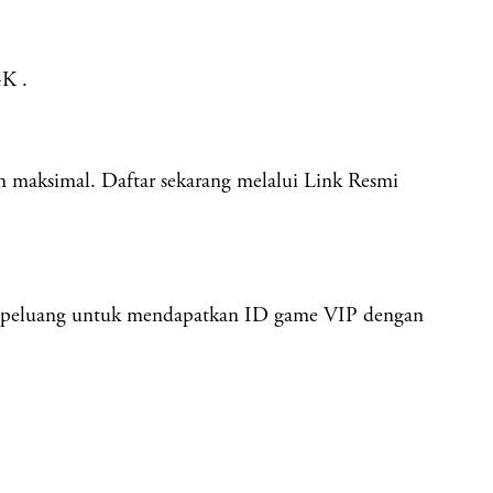
4K .
 maksimal. Daftar sekarang melalui Link Resmi
n peluang untuk mendapatkan ID game VIP dengan